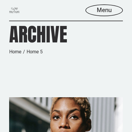
Skip
to
Menu
the
content
ARCHIVE
Home
Home 5