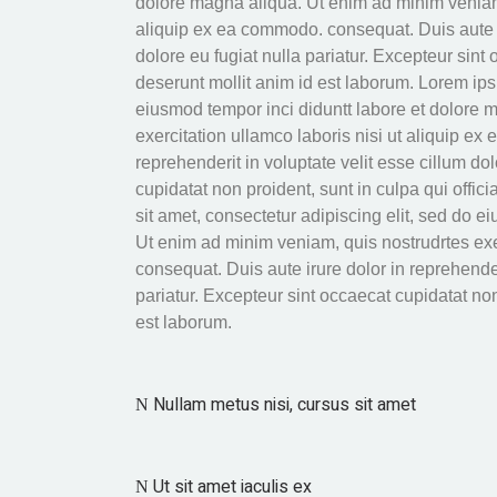
dolore magna aliqua. Ut enim ad minim veniam,
aliquip ex ea commodo. consequat. Duis aute ir
dolore eu fugiat nulla pariatur. Excepteur sint 
deserunt mollit anim id est laborum. Lorem ips
eiusmod tempor inci diduntt labore et dolore 
exercitation ullamco laboris nisi ut aliquip e
reprehenderit in voluptate velit esse cillum dol
cupidatat non proident, sunt in culpa qui offic
sit amet, consectetur adipiscing elit, sed do 
Ut enim ad minim veniam, quis nostrudrtes exe
consequat. Duis aute irure dolor in reprehenderi
pariatur. Excepteur sint occaecat cupidatat non 
est laborum.
Nullam metus nisi, cursus sit amet
Ut sit amet iaculis ex