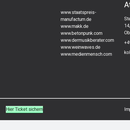
A
www.staatspreis-
St
manufactum.de
14
www.makk.de
Ob
www.betonpunk.com
www.dermusikberater.com
+4
www.weinwaves.de
ko
www.medienmensch.com
Hier Ticket sichern
Im