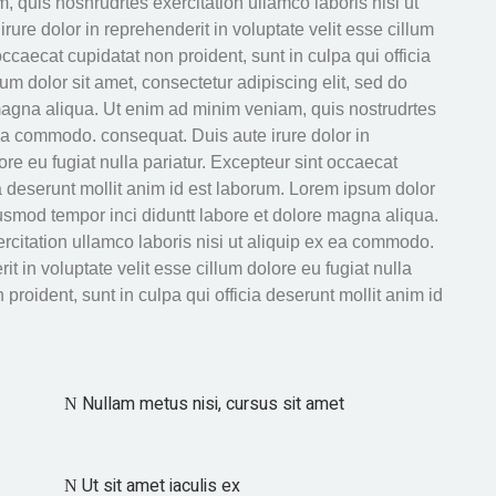
 quis noshrudrtes exercitation ullamco laboris nisi ut
ure dolor in reprehenderit in voluptate velit esse cillum
occaecat cupidatat non proident, sunt in culpa qui officia
um dolor sit amet, consectetur adipiscing elit, sed do
magna aliqua. Ut enim ad minim veniam, quis nostrudrtes
x ea commodo. consequat. Duis aute irure dolor in
ore eu fugiat nulla pariatur. Excepteur sint occaecat
ia deserunt mollit anim id est laborum. Lorem ipsum dolor
eiusmod tempor inci diduntt labore et dolore magna aliqua.
rcitation ullamco laboris nisi ut aliquip ex ea commodo.
t in voluptate velit esse cillum dolore eu fugiat nulla
proident, sunt in culpa qui officia deserunt mollit anim id
Nullam metus nisi, cursus sit amet
Ut sit amet iaculis ex