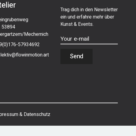
telier
Trag dich in den Newsletter
ein und erfahre mehr über
eingrubenweg
Kunst & Events.
, 53894
ergartzem/Mechernich
9(0)176-57934692
llektiv@flowinmotion.art
Send
pressum
&
Datenschutz