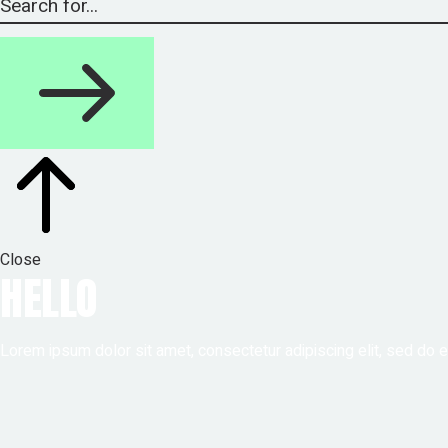
Close
HELLO
Lorem ipsum dolor sit amet, consectetur adipiscing elit, sed do e